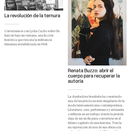
La revolución de la ternura
Conversamos con Lydia Cacho sobre Un
halcón bajo mi ventana, una ficción
histórica que rescata la militancia
femenina invisibilizada en 1968.
Renata Buzzo: abrir el
cuerpo para recuperar la
autoría
La diseñadora brasileña ha construido
una de las prácticas más singulares de la
moda latinoamericana contemporánea.
Literatura, cine, performance y artesanía
confluyen en un trabajo donde la prenda
deja de ser un fin para convertirse en el
último capítulo de una historia. Tras la
incorporación de tres de sus obras a la