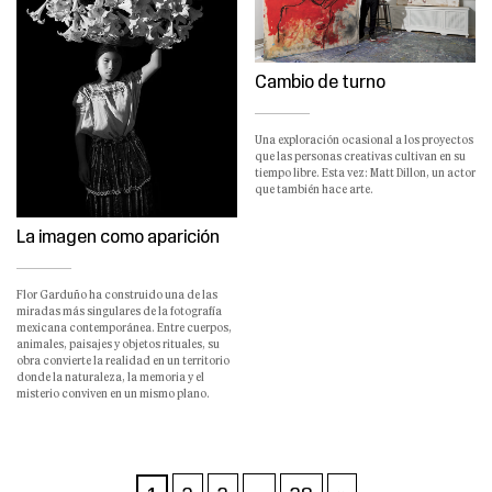
Cambio de turno
Una exploración ocasional a los proyectos
que las personas creativas cultivan en su
tiempo libre. Esta vez: Matt Dillon, un actor
que también hace arte.
La imagen como aparición
Flor Garduño ha construido una de las
miradas más singulares de la fotografía
mexicana contemporánea. Entre cuerpos,
animales, paisajes y objetos rituales, su
obra convierte la realidad en un territorio
donde la naturaleza, la memoria y el
misterio conviven en un mismo plano.