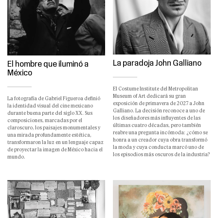
La paradoja John Galliano
El hombre que iluminó a
México
El Costume Institute del Metropolitan
Museum of Art dedicará su gran
La fotografía de Gabriel Figueroa definió
exposición de primavera de 2027 a John
la identidad visual del cine mexicano
Galliano. La decisión reconoce a uno de
durante buena parte del siglo XX. Sus
los diseñadores más influyentes de las
composiciones, marcadas por el
últimas cuatro décadas, pero también
claroscuro, los paisajes monumentales y
reabre una pregunta incómoda: ¿cómo se
una mirada profundamente estética,
honra a un creador cuya obra transformó
transformaron la luz en un lenguaje capaz
la moda y cuya conducta marcó uno de
de proyectar la imagen de México hacia el
los episodios más oscuros de la industria?
mundo.