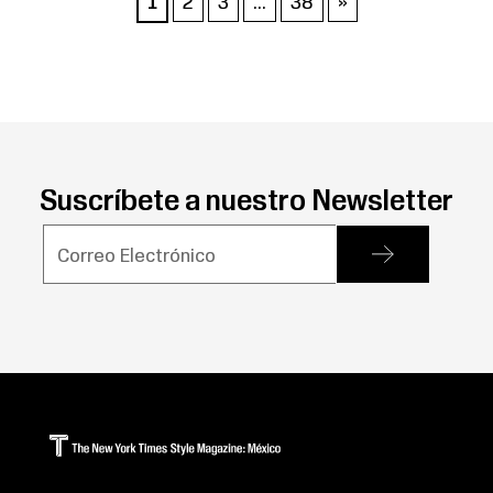
Paginación
2
3
…
38
»
1
de
entradas
Suscríbete a nuestro Newsletter