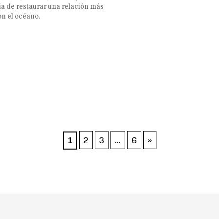
a de restaurar una relación más
on el océano.
2
3
…
6
»
1