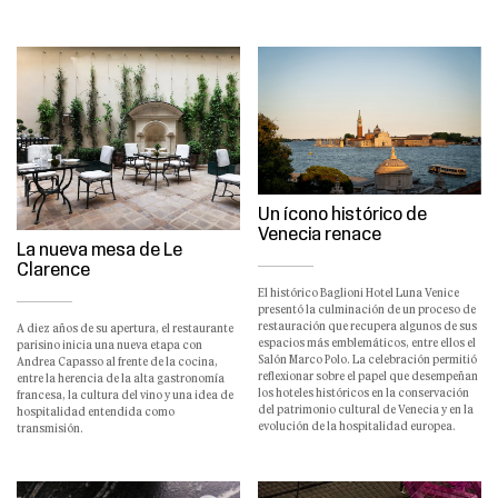
Un ícono histórico de
Venecia renace
La nueva mesa de Le
Clarence
El histórico Baglioni Hotel Luna Venice
presentó la culminación de un proceso de
restauración que recupera algunos de sus
A diez años de su apertura, el restaurante
espacios más emblemáticos, entre ellos el
parisino inicia una nueva etapa con
Salón Marco Polo. La celebración permitió
Andrea Capasso al frente de la cocina,
reflexionar sobre el papel que desempeñan
entre la herencia de la alta gastronomía
los hoteles históricos en la conservación
francesa, la cultura del vino y una idea de
del patrimonio cultural de Venecia y en la
hospitalidad entendida como
evolución de la hospitalidad europea.
transmisión.