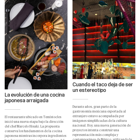
Cuando el taco deja de ser
un estereotipo
La evolución de una cocina
japonesa arraigada
Durante años, gran parte de la
gastronomía mexicana exportada al
extranjero estuvo acompañada por
El restaurante ubicado en Temístocles
imágenes simplificadas de la cultura
inició una nueva etapa bajo la dirección
nacional. Hoy, una nueva generación de
del chef Marcelo Hisaki. La propuesta
proyectos intenta construir una
conserva los fundamentos de la cocina
representación más compleja y
japonesa mientras incorpora ingredientes
contemporánea de México, utilizando la