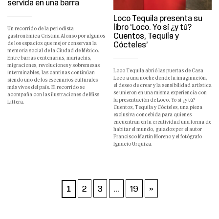
servida en una barra
Loco Tequila presenta su
libro ‘Loco. Yo sí ¿y tú?
Un recorrido de la periodista
Cuentos, Tequila y
gastronómica Cristina Alonso por algunos
Cócteles’
de los espacios que mejor conservan la
memoria social de la Ciudad de México.
Entre barras centenarias, mariachis,
migraciones, revoluciones y sobremesas
Loco Tequila abrió las puertas de Casa
interminables, las cantinas continúan
Loco a una noche donde la imaginación,
siendo uno de los escenarios culturales
el deseo de crear y la sensibilidad artística
más vivos del país. El recorrido se
se unieron en una misma experiencia con
acompaña con las ilustraciones de Miss
la presentación de Loco. Yo sí ¿y tú?
Littera.
Cuentos, Tequila y Cócteles, una pieza
exclusiva concebida para quienes
encuentran en la creatividad una forma de
habitar el mundo, guiados por el autor
Francisco Martín Moreno y el fotógrafo
Ignacio Urquiza.
Paginación
2
3
…
19
»
1
de