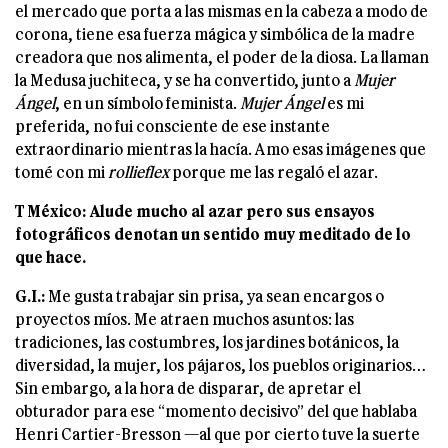
el mercado que porta a las mismas en la cabeza a modo de
corona, tiene esa fuerza mágica y simbólica de la madre
creadora que nos alimenta, el poder de la diosa. La llaman
la Medusa juchiteca, y se ha convertido, junto a
Mujer
Ángel
, en un símbolo feminista.
Mujer
Ángel
es mi
preferida, no fui consciente de ese instante
extraordinario mientras la hacía. Amo esas imágenes que
tomé con mi
rollieflex
porque me las regaló el azar.
T México:
Alude mucho al azar pero sus ensayos
fotográficos denotan un sentido
muy meditado de lo
que hace.
G.I.:
Me gusta trabajar sin prisa, ya sean encargos o
proyectos míos. Me atraen muchos asuntos: las
tradiciones, las costumbres, los jardines botánicos, la
diversidad, la mujer, los pájaros, los pueblos originarios…
Sin embargo, a la hora de disparar, de apretar el
obturador para ese “momento decisivo” del que hablaba
Henri Cartier-Bresson —al que por cierto tuve la suerte