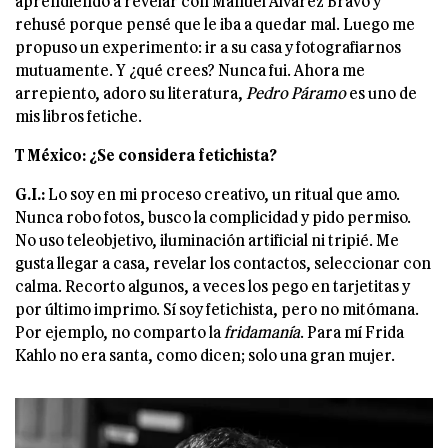
aprendiendo a revelar con Manuel Álvarez Bravo y
rehusé porque pensé que le iba a quedar mal. Luego me
propuso un experimento: ir a su casa y fotografiarnos
mutuamente. Y ¿qué crees? Nunca fui. Ahora me
arrepiento, adoro su literatura,
Pedro Páramo
es uno de
mis libros fetiche.
T México: ¿Se considera fetichista?
G.I.:
Lo soy en mi proceso creativo, un ritual que amo.
Nunca robo fotos, busco la complicidad y pido permiso.
No uso teleobjetivo, iluminación artificial ni tripié. Me
gusta llegar a casa, revelar los contactos, seleccionar con
calma. Recorto algunos, a veces los pego en tarjetitas y
por último imprimo. Sí soy fetichista, pero no mitómana.
Por ejemplo, no comparto la
fridamanía
. Para mí Frida
Kahlo no era santa, como dicen; solo una gran mujer.