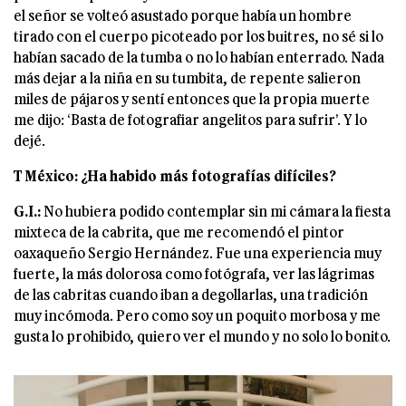
el señor se volteó asustado porque había un hombre
tirado con el cuerpo picoteado por los buitres, no sé si lo
habían sacado de la tumba o no lo habían enterrado. Nada
más dejar a la niña en su tumbita, de repente salieron
miles de pájaros y sentí entonces que la propia muerte
me dijo: ‘Basta de fotografiar angelitos para sufrir’. Y lo
dejé.
T México: ¿Ha habido más fotografías difíciles?
G.I.:
No hubiera podido contemplar sin mi cámara la fiesta
mixteca de la cabrita, que me recomendó el pintor
oaxaqueño Sergio Hernández. Fue una experiencia muy
fuerte, la más dolorosa como fotógrafa, ver las lágrimas
de las cabritas cuando iban a degollarlas, una tradición
muy incómoda. Pero como soy un poquito morbosa y me
gusta lo prohibido, quiero ver el mundo y no solo lo bonito.