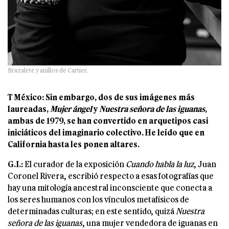
Brazalete y anillos de Cartier.
T México: Sin embargo, dos de sus imágenes más
laureadas,
Mujer ángel
y
Nuestra
señora de las iguanas
,
ambas de 1979, se han convertido en arquetipos casi
iniciáticos del imaginario colectivo. He leído que en
California hasta les ponen
altares.
G.I.:
El curador de la exposición
Cuando habla la luz
, Juan
Coronel Rivera, escribió respecto a esas fotografías que
hay una mitología ancestral inconsciente que conecta a
los seres humanos con los vínculos metafísicos de
determinadas culturas; en este sentido, quizá
Nuestra
señora de las iguanas
, una mujer vendedora de iguanas en