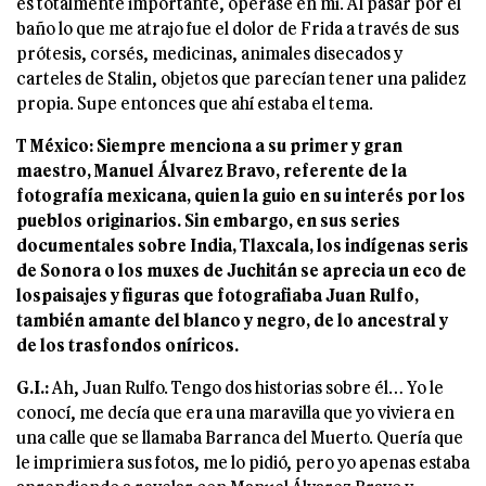
es totalmente importante, operase en mí. Al pasar por el
baño lo que me atrajo fue el dolor de Frida a través de sus
prótesis, corsés, medicinas, animales disecados y
carteles de Stalin, objetos que parecían tener una palidez
propia. Supe entonces que ahí estaba el tema.
T México: Siempre menciona a su primer y gran
maestro, Manuel Álvarez Bravo,
referente de la
fotografía mexicana, quien la guio en su interés por los
pueblos
originarios. Sin embargo, en sus series
documentales sobre India, Tlaxcala, los
indígenas seris
de Sonora o los muxes de Juchitán se aprecia un eco de
lospaisajes y figuras que fotografiaba Juan Rulfo,
también amante del blanco y negro,
de lo ancestral y
de los trasfondos oníricos.
G.I.:
Ah, Juan Rulfo. Tengo dos historias sobre él… Yo le
conocí, me decía que era una maravilla que yo viviera en
una calle que se llamaba Barranca del Muerto. Quería que
le imprimiera sus fotos, me lo pidió, pero yo apenas estaba