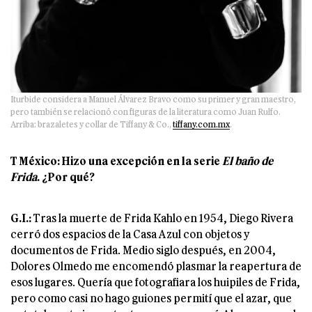
Iturbide considera a Manuel Álvarez Bravo como su primer y gran maestro,
pero también se relacionó con figuras de la literatura como Juan Rulfo.
Arriba: brazaletes y collar de Tiffany & Co.,
tiffany.com.mx
.
T México: Hizo una excepción en la serie
El baño de
Frida
. ¿Por qué?
G.I.:
Tras la muerte de Frida Kahlo en 1954, Diego Rivera
cerró dos espacios de la Casa Azul con objetos y
documentos de Frida. Medio siglo después, en 2004,
Dolores Olmedo me encomendó plasmar la reapertura de
esos lugares. Quería que fotografiara los huipiles de Frida,
pero como casi no hago guiones permití que el azar, que