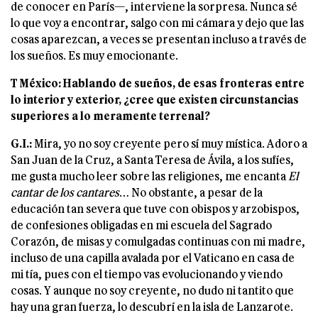
de conocer en París—, interviene la sorpresa. Nunca sé
lo que voy a encontrar, salgo con mi cámara y dejo que las
cosas aparezcan, a veces se presentan incluso a través de
los sueños. Es muy emocionante.
T México: Hablando de sueños, de esas fronteras entre
lo interior y exterior, ¿cree
que existen circunstancias
superiores a lo meramente terrenal?
G.I.:
Mira, yo no soy creyente pero sí muy mística. Adoro a
San Juan de la Cruz, a Santa Teresa de Ávila, a los sufíes,
me gusta mucho leer sobre las religiones, me encanta
El
cantar de los cantares
… No obstante, a pesar de la
educación tan severa que tuve con obispos y arzobispos,
de confesiones obligadas en mi escuela del Sagrado
Corazón, de misas y comulgadas continuas con mi madre,
incluso de una capilla avalada por el Vaticano en casa de
mi tía, pues con el tiempo vas evolucionando y viendo
cosas. Y aunque no soy creyente, no dudo ni tantito que
hay una gran fuerza, lo descubrí en la isla de Lanzarote.