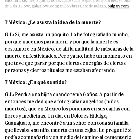
encontrarse. “Dejo que las cosas aparezcan”, explica. Abajo: aretes y collar
de Gala is Love, galaislove.com; anillo y brazalete de Bulgari,
bulgari.com
.
T México: ¿Le asusta la idea de la muerte?
G.I.:
Sí, me asusta un poquito. La he fotografiado mucho,
porque nacemos para morir y porque la muerte es
costumbre en México, de ahí la multitud de máscaras de la
muerte en festividades. Pero ya no, hubo un momento en
que tuve que parar porque ciertas energías de ciertas
personas y ciertos rituales me estaban afectando.
T México: ¿En qué sentido?
G.I.:
Perdí a una hijita cuando tenía 6 años. A partir de
entonces me dediqué a fotografiar angelitos (niños
muertos), que en México los ponemos en sus cajitas con
flores y medicinas. Un día, en Dolores Hidalgo,
Guanajuato, me encontré a un señor con toda su familia
que llevaba a su niña muerta en una cajita. Le pregunté si
podía acompañarle y en medio del camino al cementerio