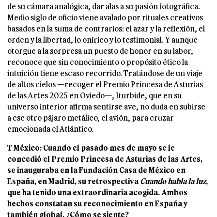
de su cámara analógica, dar alas a su pasión fotográfica.
Medio siglo de oficio viene avalado por rituales creativos
basados en la suma de contrarios: el azar y la reflexión, el
orden y la libertad, lo onírico y lo testimonial. Y aunque
otorgue a la sorpresa un puesto de honor en su labor,
reconoce que sin conocimiento o propósito ético la
intuición tiene escaso recorrido. Tratándose de un viaje
de altos cielos —recoger el Premio Princesa de Asturias
de las Artes 2025 en Oviedo—, Iturbide, que en su
universo interior afirma sentirse ave, no duda en subirse
a ese otro pájaro metálico, el avión, para cruzar
emocionada el Atlántico.
T México: Cuando el pasado mes de mayo se le
concedió el Premio Princesa de
Asturias de las Artes,
se inauguraba en la Fundación Casa de México en
España, en
Madrid, su retrospectiva
Cuando habla la luz
,
que ha tenido una extraordinaria
acogida. Ambos
hechos constatan su reconocimiento en España y
también global.
¿Cómo se siente?