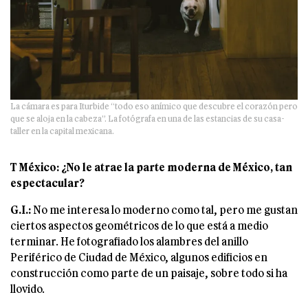
La cámara es para Iturbide “todo eso anímico que descubre el corazón pero
que se aloja en la cabeza”. La fotógrafa en una de las estancias de su casa-
taller en la capital mexicana.
T México: ¿No le atrae la parte moderna de México, tan
espectacular?
G.I.:
No me interesa lo moderno como tal, pero me gustan
ciertos aspectos geométricos de lo que está a medio
terminar. He fotografiado los alambres del anillo
Periférico de Ciudad de México, algunos edificios en
construcción como parte de un paisaje, sobre todo si ha
llovido.