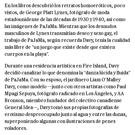
En los libros descubrió los retratos homoeróticos, poco
vistos, de George Platt Lynes, fotógrafo de moda
estadounidense de las décadas de 1930 y 1940, así como
las imágenes de PaJaMa. Mientras que los desnudos
masculinos de Lynes transmitían deseo y sexo gay, el
trabajo de PaJaMa, según recuerda Davy, tenía la cualidad
más libre de “un juego que existe desde que existen
cuerpos en la playa”.
Durante una residencia artística en Fire Island, Davy
decidió canalizar lo que denomina la “danza lúcida y fluida”
de PaJaMa. Con su esposo, el jardinero Liam O’Malley
Davy, como modelo —junto con otros artistas como Paul
Mpagi Sepuya, fotógrafo radicado en Los Ángeles, y AA
Bronson, miembro fundador del colectivo canadiense
General Idea—, Davy tomó sus propias fotografías de
erotismo despreocupado junto al agua y entre las dunas,
superponiendo algunas con ilustraciones de penes
voladores.