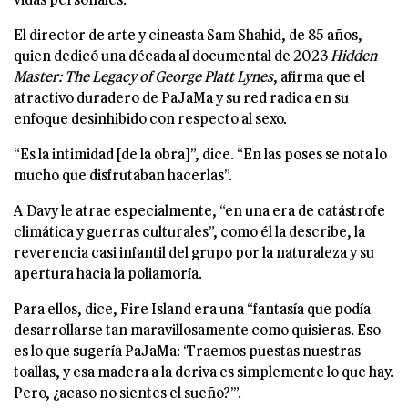
El director de arte y cineasta Sam Shahid, de 85 años,
quien dedicó una década al documental de 2023
Hidden
Master: The Legacy of George Platt Lynes
, afirma que el
atractivo duradero de PaJaMa y su red radica en su
enfoque desinhibido con respecto al sexo.
“Es la intimidad [de la obra]”, dice. “En las poses se nota lo
mucho que disfrutaban hacerlas”.
A Davy le atrae especialmente, “en una era de catástrofe
climática y guerras culturales”, como él la describe, la
reverencia casi infantil del grupo por la naturaleza y su
apertura hacia la poliamoría.
Para ellos, dice, Fire Island era una “fantasía que podía
desarrollarse tan maravillosamente como quisieras. Eso
es lo que sugería PaJaMa: ‘Traemos puestas nuestras
toallas, y esa madera a la deriva es simplemente lo que hay.
Pero, ¿acaso no sientes el sueño?’”.