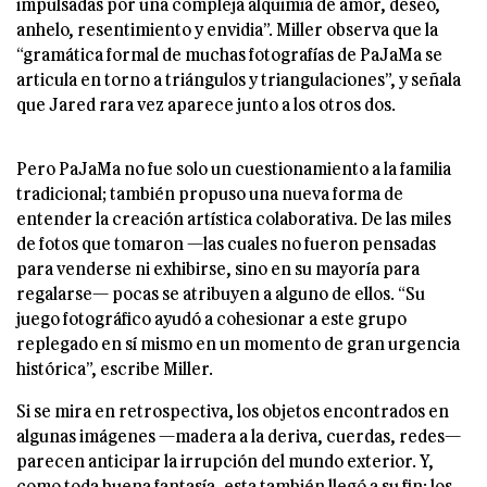
impulsadas por una compleja alquimia de amor, deseo,
anhelo, resentimiento y envidia”. Miller observa que la
“gramática formal de muchas fotografías de PaJaMa se
articula en torno a triángulos y triangulaciones”, y señala
que Jared rara vez aparece junto a los otros dos.
Pero PaJaMa no fue solo un cuestionamiento a la familia
tradicional; también propuso una nueva forma de
entender la creación artística colaborativa. De las miles
de fotos que tomaron —las cuales no fueron pensadas
para venderse ni exhibirse, sino en su mayoría para
regalarse— pocas se atribuyen a alguno de ellos. “Su
juego fotográfico ayudó a cohesionar a este grupo
replegado en sí mismo en un momento de gran urgencia
histórica”, escribe Miller.
Si se mira en retrospectiva, los objetos encontrados en
algunas imágenes —madera a la deriva, cuerdas, redes—
parecen anticipar la irrupción del mundo exterior. Y,
como toda buena fantasía, esta también llegó a su fin: los