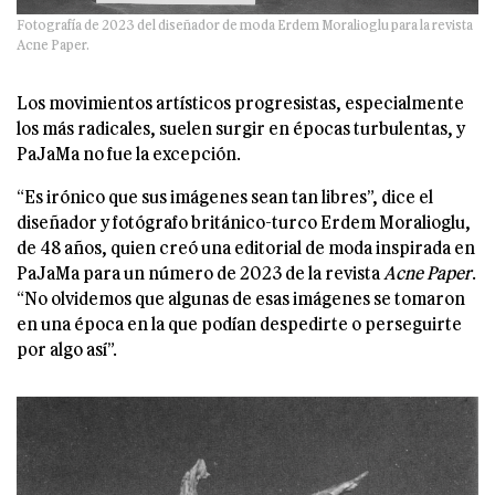
Fotografía de 2023 del diseñador de moda Erdem Moralioglu para la revista
Acne Paper.
Los movimientos artísticos progresistas, especialmente
los más radicales, suelen surgir en épocas turbulentas, y
PaJaMa no fue la excepción.
“Es irónico que sus imágenes sean tan libres”, dice el
diseñador y fotógrafo británico-turco Erdem Moralioglu,
de 48 años, quien creó una editorial de moda inspirada en
PaJaMa para un número de 2023 de la revista
Acne Paper
.
“No olvidemos que algunas de esas imágenes se tomaron
en una época en la que podían despedirte o perseguirte
por algo así”.