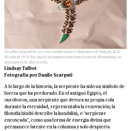
El collar Serpenti de oro con esmalte negro y diamantes de Bulgari, de la
década de 1970, fue una de las inspiraciones para Serpenti Alexandrina, su
nueva pieza de Alta Joyería.
Lindsay Talbot
Fotografía por Danilo Scarpati
A lo largo de la historia, la serpiente ha sido un símbolo de
fuerza que ha perdurado. En el antiguo Egipto, el
ouroboros, una serpiente que devora su propia cola
durante la eternidad, representaba la renovación; la
filosofía hindú describe la kundalini, o “serpiente
enroscada”, como una forma de energía divina que
permanece latente en la columna y solo despierta