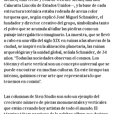
Calacatta Lincoln de Estados Unidos—, y la base de cada
estructura totémica estaba rodeada de arena color
turquesa que, según explicó José Miguel Schnaider, el
fundador y director creativo del grupo, simbolizaba tanto
el polvo que se acumula al tallar las piedras como un
paisaje intergaláctico imaginario. La muestra, que se llevó
a cabo en una villa del siglo XIX en ruinas a las afueras de la
ciudad, se inspiró en la alineación planetaria, las ruinas
arqueológicas y la unidad global, señala Schnaider, de 34
años. “Todas las sociedades observan el cosmos. Los
tótems y el arte vertical son un concepto universal que se
puede encontrar en muchas culturas. En este tiempo tan
intenso, quisimos crear arte que representara lo que
tenemos en común”.
Las columnas de Sten Studio son solo un ejemplo del
creciente número de piezas monumentales y verticales
que están creando hoy artistas de todo el mundo. El
término tótem proviene de la palabra ojibwa que designa