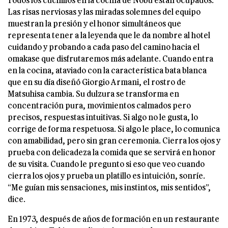
Las risas nerviosas y las miradas solemnes del equipo
muestran la presión y el honor simultáneos que
representa tener a la leyenda que le da nombre al hotel
cuidando y probando a cada paso del camino hacia el
omakase que disfrutaremos más adelante. Cuando entra
en la cocina, ataviado con la característica bata blanca
que en su día diseñó Giorgio Armani, el rostro de
Matsuhisa cambia. Su dulzura se transforma en
concentración pura, movimientos calmados pero
precisos, respuestas intuitivas. Si algo no le gusta, lo
corrige de forma respetuosa. Si algo le place, lo comunica
con amabilidad, pero sin gran ceremonia. Cierra los ojos y
prueba con delicadeza la comida que se servirá en honor
de su visita. Cuando le pregunto si eso que veo cuando
cierra los ojos y prueba un platillo es intuición, sonríe.
“Me guían mis sensaciones, mis instintos, mis sentidos”,
dice.
En 1973, después de años de formación en un restaurante