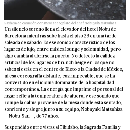
Sashimi de camarón con miso seco; plato del chef Nobuyuki Matsuhisa.
Un silencio sereno llena el elevador del hotel Nobu de
Barcelona mientras sube hasta el piso 23 en una tarde
soleada de sábado. Es ese sonido característico de los
lugares de lujo, entre música lounge y solemnidad, pero
algo cambia al abrirse la puerta. No detecto la calidez
artificial de los lugares de brunch beige en los que no
sabes si estás en el centro de Kioto o la Ciudad de México,
ni esa coreografía distante, casi impecable, que se ha
convertido en el idioma dominante de la hospitalidad
contemporánea. La energía que imprime el personal del
lugar refleja la temperatura de afuera, y ese sonido que
rompe la calma proviene de la mesa donde está sentado,
sonriente y alegre junto a su equipo, Nobuyuki Matsuhisa
—Nobu-San—, de 77 años.
Suspendido entre vistas al Tibidabo, la Sagrada Familia y