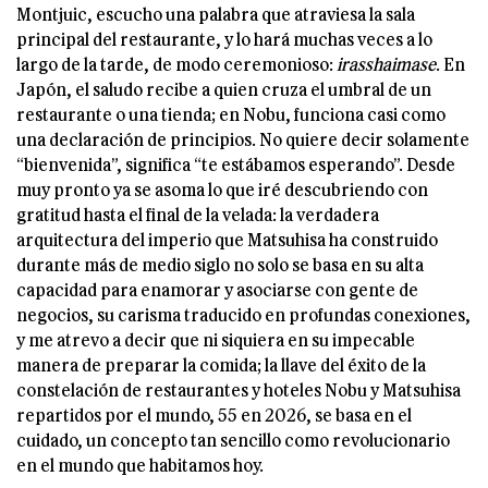
Montjuic, escucho una palabra que atraviesa la sala
principal del restaurante, y lo hará muchas veces a lo
largo de la tarde, de modo ceremonioso:
irasshaimase
. En
Japón, el saludo recibe a quien cruza el umbral de un
restaurante o una tienda; en Nobu, funciona casi como
una declaración de principios. No quiere decir solamente
“bienvenida”, significa “te estábamos esperando”. Desde
muy pronto ya se asoma lo que iré descubriendo con
gratitud hasta el final de la velada: la verdadera
arquitectura del imperio que Matsuhisa ha construido
durante más de medio siglo no solo se basa en su alta
capacidad para enamorar y asociarse con gente de
negocios, su carisma traducido en profundas conexiones,
y me atrevo a decir que ni siquiera en su impecable
manera de preparar la comida; la llave del éxito de la
constelación de restaurantes y hoteles Nobu y Matsuhisa
repartidos por el mundo, 55 en 2026, se basa en el
cuidado, un concepto tan sencillo como revolucionario
en el mundo que habitamos hoy.