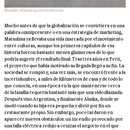
Maekake, delantal japonés tradicional
Mucho antes de que la globalización se convirtiera en una
palabra omnipresente o en una estrategia de marketing,
Matsuhisa ya llevaba una vida marcada por el movimiento
entre culturas, aunque los primeros capítulos de esa
historia fueron bastante menos glamurosos de lo que
podría sugerir el resultado final. Tras tres años en Perú,
el proyecto que había motivado su llegada llegó a su fin. La
sociedad se rompió y, una vez más, se encontró frente a la
incertidumbre, a miles de kilómetros de casa y de todo lo
que conocía, en una época en la que mantenerse cerca
de la familia requería bastante más que una videollamada.
Después vino Argentina, y finalmente Alaska, donde se
mudó cuando su hija era pequeña y abrió por fin un
restaurante propio. Sin embargo, poco tardaron en
aparecer nuevos obstáculos: un incendio provocado por
una falla eléctrica redujo a cenizas el negocio en el que