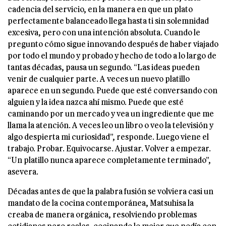
cadencia del servicio, en la manera en que un plato
perfectamente balanceado llega hasta ti sin solemnidad
excesiva, pero con una intención absoluta. Cuando le
pregunto cómo sigue innovando después de haber viajado
por todo el mundo y probado y hecho de todo a lo largo de
tantas décadas, pausa un segundo. “Las ideas pueden
venir de cualquier parte. A veces un nuevo platillo
aparece en un segundo. Puede que esté conversando con
alguien y la idea nazca ahí mismo. Puede que esté
caminando por un mercado y vea un ingrediente que me
llama la atención. A veces leo un libro o veo la televisión y
algo despierta mi curiosidad”, responde. Luego viene el
trabajo. Probar. Equivocarse. Ajustar. Volver a empezar.
“Un platillo nunca aparece completamente terminado”,
asevera.
Décadas antes de que la palabra fusión se volviera casi un
mandato de la cocina contemporánea, Matsuhisa la
creaba de manera orgánica, resolviendo problemas
cotidianos pero reales, cocinando lo mejor que podía con