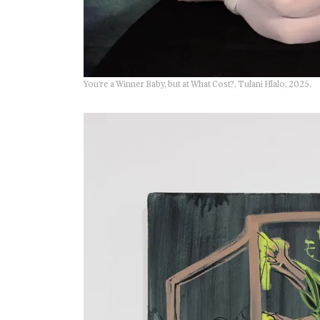
You’re a Winner Baby, but at What Cost?, Tulani Hlalo, 2025.