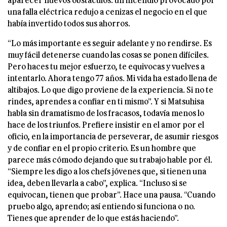
una falla eléctrica redujo a cenizas el negocio en el que
había invertido todos sus ahorros.
“Lo más importante es seguir adelante y no rendirse. Es
muy fácil detenerse cuando las cosas se ponen difíciles.
Pero haces tu mejor esfuerzo, te equivocas y vuelves a
intentarlo. Ahora tengo 77 años. Mi vida ha estado llena de
altibajos. Lo que digo proviene de la experiencia. Si no te
rindes, aprendes a confiar en ti mismo”. Y si Matsuhisa
habla sin dramatismo de los fracasos, todavía menos lo
hace de los triunfos. Prefiere insistir en el amor por el
oficio, en la importancia de perseverar, de asumir riesgos
y de confiar en el propio criterio. Es un hombre que
parece más cómodo dejando que su trabajo hable por él.
“Siempre les digo a los chefs jóvenes que, si tienen una
idea, deben llevarla a cabo”, explica. “Incluso si se
equivocan, tienen que probar”. Hace una pausa. “Cuando
pruebo algo, aprendo; así entiendo si funciona o no.
Tienes que aprender de lo que estás haciendo”.