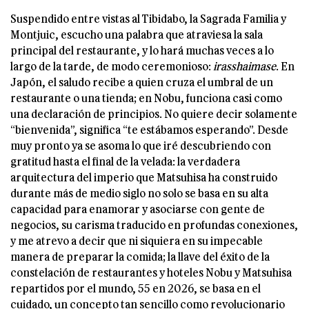
Suspendido entre vistas al Tibidabo, la Sagrada Familia y
Montjuic, escucho una palabra que atraviesa la sala
principal del restaurante, y lo hará muchas veces a lo
largo de la tarde, de modo ceremonioso:
irasshaimase
. En
Japón, el saludo recibe a quien cruza el umbral de un
restaurante o una tienda; en Nobu, funciona casi como
una declaración de principios. No quiere decir solamente
“bienvenida”, significa “te estábamos esperando”. Desde
muy pronto ya se asoma lo que iré descubriendo con
gratitud hasta el final de la velada: la verdadera
arquitectura del imperio que Matsuhisa ha construido
durante más de medio siglo no solo se basa en su alta
capacidad para enamorar y asociarse con gente de
negocios, su carisma traducido en profundas conexiones,
y me atrevo a decir que ni siquiera en su impecable
manera de preparar la comida; la llave del éxito de la
constelación de restaurantes y hoteles Nobu y Matsuhisa
repartidos por el mundo, 55 en 2026, se basa en el
cuidado, un concepto tan sencillo como revolucionario