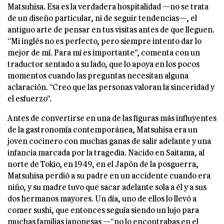
Matsuhisa. Esa es la verdadera hospitalidad —no se trata
de un diseño particular, ni de seguir tendencias—, el
antiguo arte de pensar en tus visitas antes de que lleguen.
“Mi inglés no es perfecto, pero siempre intento dar lo
mejor de mí. Para mí es importante”, comenta con un
traductor sentado a su lado, que lo apoya en los pocos
momentos cuando las preguntas necesitan alguna
aclaración. “Creo que las personas valoran la sinceridad y
el esfuerzo”.
Antes de convertirse en una de las figuras más influyentes
de la gastronomía contemporánea, Matsuhisa era un
joven cocinero con muchas ganas de salir adelante y una
infancia marcada por la tragedia. Nacido en Saitama, al
norte de Tokio, en 1949, en el Japón de la posguerra,
Matsuhisa perdió a su padre en un accidente cuando era
niño, y su madre tuvo que sacar adelante sola a él y a sus
dos hermanos mayores. Un día, uno de ellos lo llevó a
comer sushi, que entonces seguía siendo un lujo para
muchas familias japonesas —“no lo encontrabas en el