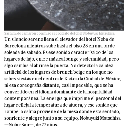
Sashimi de camarón con miso seco; plato del chef Nobuyuki Matsuhisa.
Un silencio sereno llena el elevador del hotel Nobu de
Barcelona mientras sube hasta el piso 23 en una tarde
soleada de sábado. Es ese sonido característico de los
lugares de lujo, entre música lounge y solemnidad, pero
algo cambia al abrirse la puerta. No detecto la calidez
artificial de los lugares de brunch beige en los que no
sabes si estás en el centro de Kioto o la Ciudad de México,
ni esa coreografía distante, casi impecable, que se ha
convertido en el idioma dominante de la hospitalidad
contemporánea. La energía que imprime el personal del
lugar refleja la temperatura de afuera, y ese sonido que
rompe la calma proviene de la mesa donde está sentado,
sonriente y alegre junto a su equipo, Nobuyuki Matsuhisa
—Nobu-San—, de 77 años.