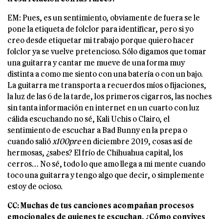
EM: Pues, es un sentimiento, obviamente de fuera se le
pone la etiqueta de folclor para identificar, pero si yo
creo desde etiquetar mi trabajo porque quiero hacer
folclor ya se vuelve pretencioso. Sólo digamos que tomar
una guitarra y cantar me mueve de una forma muy
distinta a como me siento con una batería o con un bajo.
La guitarra me transporta a recuerdos míos o fijaciones,
la luz de las 6 de la tarde, los primeros cigarros, las noches
sin tanta información en internet en un cuarto con luz
cálida escuchando no sé, Kali Uchis o Clairo, el
sentimiento de escuchar a Bad Bunny en la prepa o
cuando salió
x100pre
en diciembre 2019, cosas así de
hermosas, ¿sabes? El frío de Chihuahua capital, los
cerros… No sé, todo lo que amo llega a mi mente cuando
toco una guitarra y tengo algo que decir, o simplemente
estoy de ocioso.
CC: Muchas de tus canciones acompañan procesos
emocionales de quienes te escuchan. ¿Cómo convives