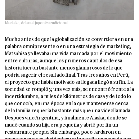
Maekake, delantal japonés tradicional
Mucho antes de que la globalización se convirtiera en una
palabra omnipresente o en una estrategia de marketing,
Matsuhisa ya llevaba una vida marcada por el movimiento
entre culturas, aunque los primeros capítulos de esa
historia fueron bastante menos glamurosos de lo que
podría sugerir el resultado final. Tras tres años en Perú,
el proyecto que había motivado su llegada llegó a su fin. La
sociedad se rompió y, una vez más, se encontró frente a la
incertidumbre, a miles de kilómetros de casa y de todo lo
que conocía, en una época en la que mantenerse cerca
de la familia requería bastante más que una videollamada.
Después vino Argentina, y finalmente Alaska, donde se
mudó cuando su hija era pequeña y abrió por fin un
restaurante propio. Sin embargo, poco tardaron en
aparecer nuevos obstáculos: un incendio provocado por