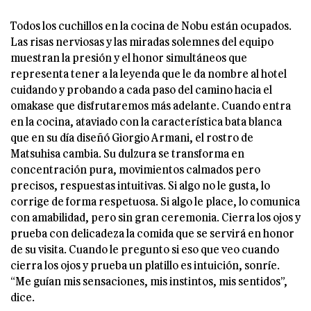
Todos los cuchillos en la cocina de Nobu están ocupados.
Las risas nerviosas y las miradas solemnes del equipo
muestran la presión y el honor simultáneos que
representa tener a la leyenda que le da nombre al hotel
cuidando y probando a cada paso del camino hacia el
omakase que disfrutaremos más adelante. Cuando entra
en la cocina, ataviado con la característica bata blanca
que en su día diseñó Giorgio Armani, el rostro de
Matsuhisa cambia. Su dulzura se transforma en
concentración pura, movimientos calmados pero
precisos, respuestas intuitivas. Si algo no le gusta, lo
corrige de forma respetuosa. Si algo le place, lo comunica
con amabilidad, pero sin gran ceremonia. Cierra los ojos y
prueba con delicadeza la comida que se servirá en honor
de su visita. Cuando le pregunto si eso que veo cuando
cierra los ojos y prueba un platillo es intuición, sonríe.
“Me guían mis sensaciones, mis instintos, mis sentidos”,
dice.