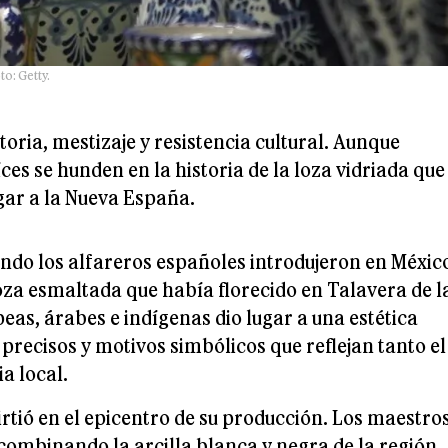
to: Getty.
toria, mestizaje y resistencia cultural. Aunque
ces se hunden en la historia de la loza vidriada que
egar a la Nueva España.
ando los alfareros españoles introdujeron en Méxic
 loza esmaltada que había florecido en Talavera de l
eas, árabes e indígenas dio lugar a una estética
 precisos y motivos simbólicos que reflejan tanto el
a local.
virtió en el epicentro de su producción. Los maestro
combinando la arcilla blanca y negra de la región