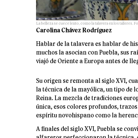
La belleza se cuece lento, como la talavera en los talleres. Fo
Carolina Chávez Rodríguez
Hablar de la talavera es hablar de his
muchos la asocian con Puebla, sus raí
viajó de Oriente a Europa antes de ll
Su origen se remonta al siglo XVI, cu
la técnica de la mayólica, un tipo de
Reina. La mezcla de tradiciones europ
única, esos colores profundos, trazos
espíritu novohispano como la herenci
A finales del siglo XVI, Puebla se con
alfareros perfeccionaron la técnica, 