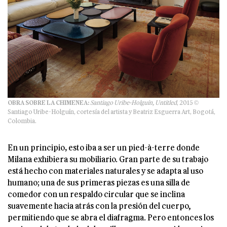
OBRA SOBRE LA CHIMENEA:
Santiago Uribe-Holguín, Untitled
, 2015 ©
Santiago Uribe-Holguín, cortesía del artista y Beatriz Esguerra Art, Bogotá,
Colombia.
En un principio
,
esto iba a ser un pied-à-terre donde
Milana exhibiera su mobiliario. Gran parte de su trabajo
está hecho con materiales naturales y se adapta al uso
humano; una de sus primeras piezas es una silla de
comedor con un respaldo circular que se inclina
suavemente hacia atrás con la presión del cuerpo,
permitiendo que se abra el diafragma. Pero entonces los