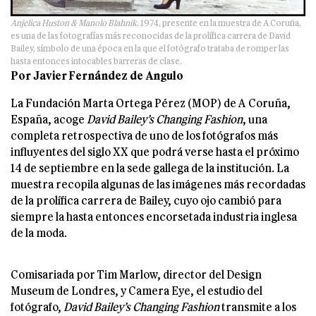
Anjelica Huston & Manolo Blahnik
, 1974, presente en la muestra de A Coruña,
es una de las fotografías más reconocidas de la prolífica carrera de David
Bailey, símbolo de una época en la que el fotógrafo trataba de romper las
hasta entonces intocables barreras de clase.
Por Javier Fernández de Angulo
La Fundación Marta Ortega Pérez (MOP) de A Coruña,
España, acoge
David Bailey’s Changing Fashion
, una
completa retrospectiva de uno de los fotógrafos más
influyentes del siglo XX que podrá verse hasta el próximo
14 de septiembre en la sede gallega de la institución. La
muestra recopila algunas de las imágenes más recordadas
de la prolífica carrera de Bailey, cuyo ojo cambió para
siempre la hasta entonces encorsetada industria inglesa
de la moda.
Comisariada por Tim Marlow, director del Design
Museum de Londres, y Camera Eye, el estudio del
fotógrafo,
David Bailey’s Changing Fashion
transmite a los