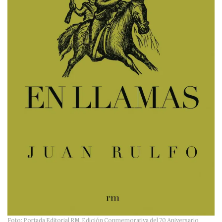
Foto: Portada Editorial RM, Edición Conmemorativa del 70 Aniversario