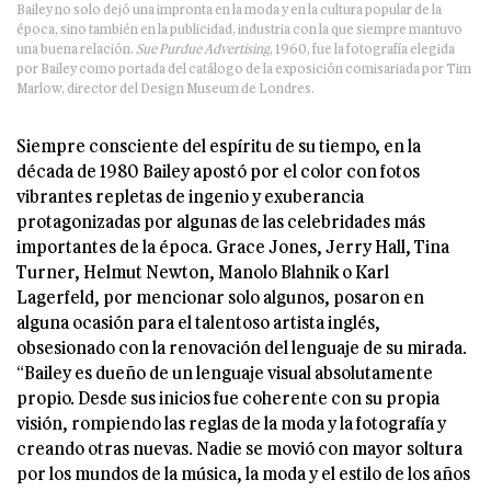
Bailey no solo dejó una impronta en la moda y en la cultura popular de la
época, sino también en la publicidad, industria con la que siempre mantuvo
una buena relación.
Sue Purdue Advertising
, 1960, fue la fotografía elegida
por Bailey como portada del catálogo de la exposición comisariada por Tim
Marlow, director del Design Museum de Londres.
Siempre consciente del espíritu de su tiempo, en la
década de 1980 Bailey apostó por el color con fotos
vibrantes repletas de ingenio y exuberancia
protagonizadas por algunas de las celebridades más
importantes de la época. Grace Jones, Jerry Hall, Tina
Turner, Helmut Newton, Manolo Blahnik o Karl
Lagerfeld, por mencionar solo algunos, posaron en
alguna ocasión para el talentoso artista inglés,
obsesionado con la renovación del lenguaje de su mirada.
“Bailey es dueño de un lenguaje visual absolutamente
propio. Desde sus inicios fue coherente con su propia
visión, rompiendo las reglas de la moda y la fotografía y
creando otras nuevas. Nadie se movió con mayor soltura
por los mundos de la música, la moda y el estilo de los años