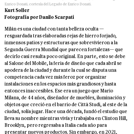
Enrico Donati, cortesía del Legado de Enrico Donati.
Kurt Soller
Fotografía por Danilo Scarpati
Milán es una ciudad con tanta belleza oculta —
resguardada tras elaboradas rejas de hierro forjado,
inmensos patios y estructuras que sobrevivieron a la
Segunda Guerra Mundial que parecen fortalezas— que
decirlo casi resulta poco original. En parte, esto se debe
al Salone del Mobile, la feria de diseño que cada abril se
apodera de la ciudad y durante la cual se disputa una
competencia cada vez más feroz por organizar
instalaciones en los espacios más grandiosos y hasta
entonces inaccesibles. Ese era un juego que Mario
Milana, de 44 años, diseñador de muebles, iluminación y
objetos que creció en el barrio de Città Studi, al este de la
ciudad, solía jugar. Hace una década, fundó el estudio que
lleva su nombre mientras vivía y trabajaba en Clinton Hill,
Brooklyn, pero regresaba a Italia cada año para
presentar nuevos productos. Sin embargo, en 2021,