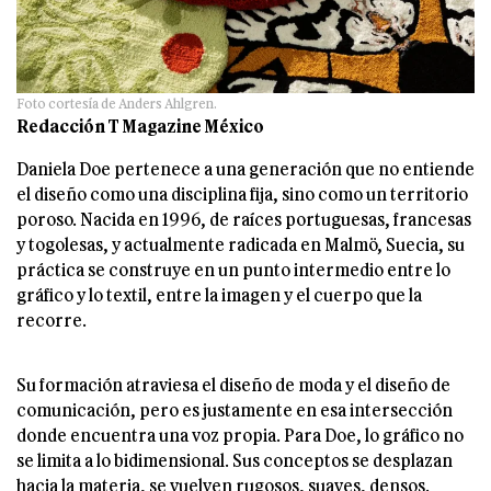
Foto cortesía de Anders Ahlgren.
Redacción T Magazine México
Daniela Doe pertenece a una generación que no entiende
el diseño como una disciplina fija, sino como un territorio
poroso. Nacida en 1996, de raíces portuguesas, francesas
y togolesas, y actualmente radicada en Malmö, Suecia, su
práctica se construye en un punto intermedio entre lo
gráfico y lo textil, entre la imagen y el cuerpo que la
recorre.
Su formación atraviesa el diseño de moda y el diseño de
comunicación, pero es justamente en esa intersección
donde encuentra una voz propia. Para Doe, lo gráfico no
se limita a lo bidimensional. Sus conceptos se desplazan
hacia la materia, se vuelven rugosos, suaves, densos.